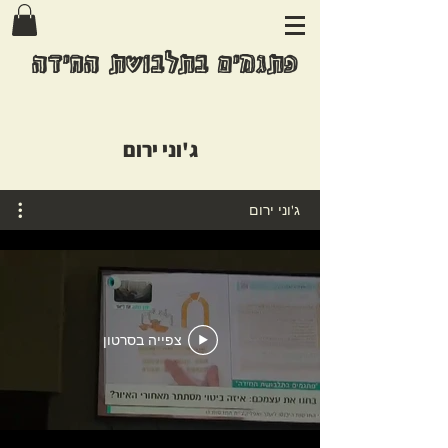
פתגמים בתלבושת החידה
ג'וני ירום
ג'וני ירום
צפייה בסרטון