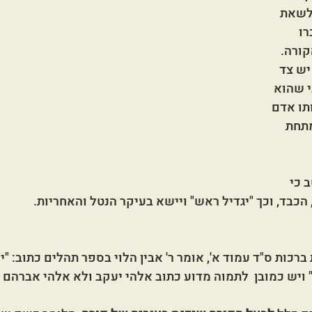
לשאת 
ו 
ורה. 
יש צד 
י שהוא 
תו אדם 
תחת 
 כי 
כבד, וכך "יגדיל ראש" ויישא בעיקר הנטל והאחריות. 
כות ס"ד עמוד א', אומר ר' אבין הלוי בספר תהלים כתוב: "יענ
ויש כמובן  לתמוה מדוע כתוב אלהי יעקב ולא אלהי אברהם ו/