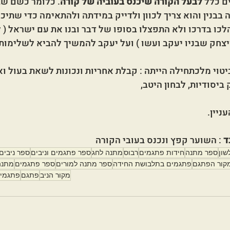
ם כלל 
לבעל הקורה שיכנס בעוביה של קורה
. כלומר כשם שב
בבנין והוא צריך לכוון ולדייק במידתה ולהתאימה כדי שתיכנ
הלכו בדרכו ולא התפצלו בסופו של דבר ובנו את עם ישראל (
צחק שבניו יעקב ועשו ) ועל יעקב להמשיך להביא לשלימות 
ביטוי מלכתחילה הייתה : קבלת אחריות ונכונות לשאת בעול ואי
יסודיות, לבחון היטב, 
ניין.
ד
 : השוער קפץ ונכנס בעובי הקורה
שון
ספר מתנה
חידות פתגמים
רבוס
מתנה לחג
ספר פתגמים וניבים
ספר ניבים
קור הפתגם
פתגמים בתלבושת החידה
ספר מתנה למורים
ספר פתגמים
מתנה
מקור הניב
פתגם
פתגמי