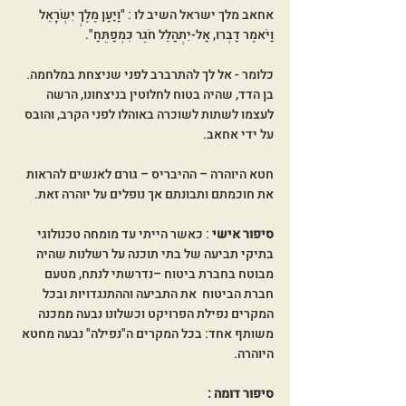
אחאב מלך ישראל השיב לו : "וַיַּעַן מֶלֶךְ יִשְׂרָאֵל 
וַיֹּאמֶר דַבְּרוּ, אַל-יִתְהַלֵּל חֹגֵר כִּמְפַתֵּחַ".
כלומר - אל לך להתרברב לפני שניצחת במלחמה. 
בן הדד, שהיה בטוח לחלוטין בניצחונו, הרשה 
לעצמו לשתות לשוכרה באוהלו לפני הקרב, והובס 
על ידי אחאב.
חטא היוהרה – ההיבריס – גורם לאנשים להראות 
את חוכמתם ותבונתם אך נופלים על יוהרה זאת.
סיפור אישי 
: כאשר הייתי עד מומחה טכנולוגי 
בתיקי תביעה של בתי תוכנה על רשלנות שהיה 
מבוטח בחברת ביטוח –נדרשתי לנתח, מטעם 
חברת הביטוח  את התביעה וההתנגדויות ובכל 
המקרים נפילת הפרויקט וכשלונו נבעה ממכנה 
משותף אחד: בכל המקרים ה"נפילה" נבעה מחטא 
היוהרה. 
סיפור דומה : 