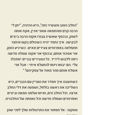
"החלב הטוב והעשיר הזה", היא הרהרה, "יתן לי 
הרבה קרם ומהחמאה שאני אכין, אקח אותה 
לשוק, ובכסף שאשיג עבורו אקנה הרבה ביצים 
לבקיעה. איך נחמד יהיה כשכולם בקעו והחצר 
תתמלאה באפרוחים צעירים ונאים. כשיגיע הזמן, 
אני אמכור אותם, ובכסף אני אקנה שמלה חדשה 
ויפה ללבוש ליריד. כל הצעירים גברים יסתכלו 
עלי. הם יבואו וינסו להתעלס איתי - אבל אני 
אשלח אותם מהר מאוד על עסקיהם! "
כשחשבה איך תסדר את העניין עם הגברים, היא 
השליכה את ראשה בזלזול, ושמטה את דלי החלב 
ארצה. וכל החלב זרם, ואיתו נעלמה חמאה וביצים 
ואפרוחים ושמלה חדשה וכל גאוותה של החלבנית.
מסקנה : אל תספור את התרנגולות שלך לפני שהן 