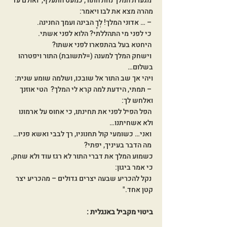
 מגערת המלך נחת התור, כמעט התעלף,  ואולם עד 
מהרה מצא את לבו ויאמר:
 – … אדוני המלך! לְךָ הבּינה ועמך החנינה.
 כי לפני מי התהללתי? הלוא לפני אשתי.
 היחטא בעל בהתפארו לפני אשתו?
 וישחק המלך למענה (=לתשובת) התור ויפטרהו 
בשלום…
ויהי אך שב התור אל שובכו, ושלמה שומע שנית:
 – תמתי, הידעת למה קרא לי המלך?  הטי אוזנך 
ואלחש לך:
 הפל הפיל לפני את תחינתו, כי אחוס על ארמונו 
ולא אשחיתנו…
 ואני… כשומעי קול תחנוניו, רך לבבי ואשא פניו…
 מה הדבר בעיניך, יפתי?
כשמוע המלך את דברי התור לא רגז עוד ולא שחק, 
כי אמר ביגון:
 נקל להכריע שבעה יצרים גדולים – מהכריע יצר 
קטן אחד."
ביטוי מקביל באנגלית :