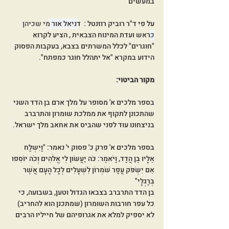
במעשים
על פי ד"ר רוביק רוזנטל :  דניאל אור 
מי שכיהן 
כ
ראש ועדת המינוח הצבאית , הציע לקרוא 
"חוגרים" לכלל המשרתים בצבא, בעקבות הפסוק 
הידוע במקרא "אל יתהלל חוגר כמפתח". 
מקור הביטוי:
בספר מלכים א' מסופר על מלך ארם בן הדד השני 
שהתכונן לתקוף את ממלכת שומרון והתרברב 
בניצחונו עוד לפני שהביס את אחאב מלך ישראל.
בספר מלכים א' פרק כ' פסוק י' נאמר: "וַיִּשְלַח 
אֵלָיו בֶּן הֲדַד, וַיֹּאמֶר: כֹּה יַעֲשׂוּן לִי אֱלֹהִים וְכֹה יוֹסִפוּ 
אִם יִשְׂפֹּק עֲפַר שֹׁמְרוֹן לִשְׁעָלִים לְכָל הָעָם אֲשֶׁר 
בְּרַגְלָי"
בן הדד התרברב בצבאו הגדול וטען, בשבועה, כי 
כל עפר חורבות השומרון (שמתכנן הוא להחריב) 
לא יספיק למלא את אגרופיהם של חייליו הרבים