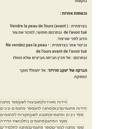
בוקעות
ובשפות אחרות : 
בצרפתית : (Vendre la peau de l'ours (avant 
de l'avoir tué  ובתרגום חופשי, למכור את עור 
הדוב לפני שניצוד.
וביטוי אחר בצרפתית : •Ne vendez pas la peau 
de l’ours avant de l’avoir tué
ובתרגום : אל תכין חביתה מביצים שלא הוטלו
הברקה של יעקב פרוינד
: אל יתהולל חוקר 
כמפקח.
חידות מאוירות
מטבעות לשון
ספר מתנה
חידות פתגמים
רבוס
מתנה לחג
ספר פתגמים וניבים
ספר ניבים ופתגמים
מטבע לשון
מקורות לפתגמים
מקור הפתגם
פתגמים בתלבושת החידה
ספר מתנה למורים
ספר פתגמים
מתנה לתלמידים