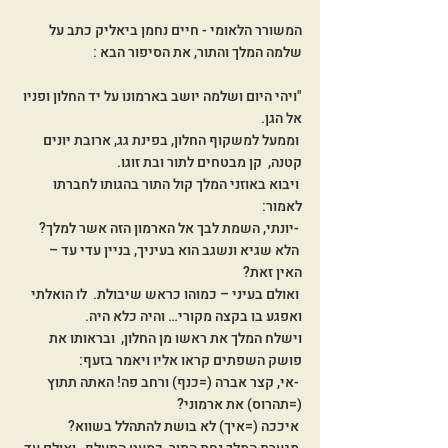
המשורר הלאומי - חיים נחמן ביאליק כתב על 
שלמה המלך והתור, את הסיפור הבא :
"ויהי היום ושלמה יושב בארמונו על יד החלון ופניו 
אל הגן.
 וממעל למשקוף החלון, בפינת גג, ארובת יונים 
קטנה,  קן מבטחים לתור ובת זוגו.
 ויבוא באוזני המלך קול התור בהגותו לחברתו 
לאמור:
 -יונתי, השמת לבך אל הארמון הזה אשר למלך?
 הלא שגיא ונשגב הוא בעיניך, בניין עדי עד – 
האין זאת?
 ואולם בעיני – כמוהו כראש שיבולת.  לו הואלתי 
ואפגע בו בקצה מקורי… והיה כלא היה.
וישלח המלך את ראשו מן החלון,  ובראותו את 
פושק השפתים קראו אליו ויאמר בזעף:
 -אי, קצר אברה (=כנף) ורחב פה! האתה תתוץ 
(=תהרוס) את ארמוני?
 איככה (=איך) לא בושת להתהלל בשווא? 