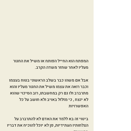
המפתח הוא החייל הפותח או משיל את החגור 
מעליו לאחר שחזר משדה הקרב. 
אבל אם משהו כבר בשלב הראשוני בטוח בעצמו 
וכבר רואה את עצמו משיל את החגור מעליו והוא 
מתרברב ולו גם רק במחשבתו, רוב הסיכוי שהוא 
לא ינצח , כי מזלזל באויב ולא חושב על כל 
האפשרויות 
ביטוי זה בא ללמד את האדם לא להתרברב על 
הצלחותיו העתידיות, פן לא יוכל להוכיח את דבריו 