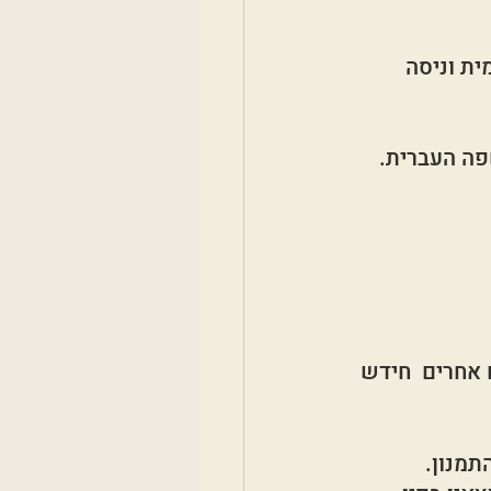
ת וניסה 
נות וחידש למעלה מ־300 מילים בשפה העברית. 
אחרים  חידש 
תמנון.