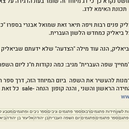
דג המושט נקרא כך כי דג מיוחד זה שומר בעת הדגירה על צא
יק פנים רבות ויפה תיאר זאת שמואל אבנרי בספרו "כמ
ל ביאליק כמחדש הלשון העברית.   
לביאליק, הנה עוד מילה "הצדעה" שלא ידעתם שביאליק 
 "מחייך שפה העברית" מגיב: כמה נקודות ח"נ ליום השפ
זדמנות להעשיר את השפה  ביום המיוחד הזה, דרך ספר 
שון והשני , והנה קופון  הנחה -sale  כל זאת באתר 
www
ת לשון
חידות פתגמים
רבוס
ספר פתגמים וניבים
ספר ניבים ופתגמים
מטבע לש
פתגם
ספר פתגמים
פתגמים
יום השפה העברית
בן יהודה
אליעזר בן יהודה
ביא