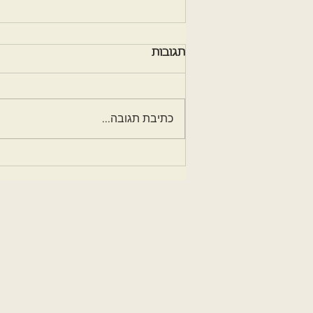
תגובות
כתיבת תגובה...
מכיר ומוקיר - נועה רוזין