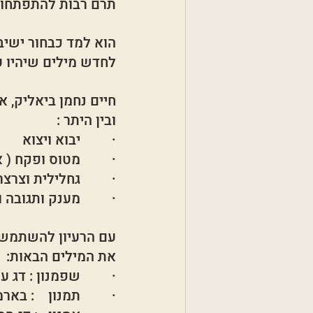
תרם רבות להתפתחו
הוא למד כבחור ישיב
לחדש מילים שיהיו ע
ובין היתר :
·         יבוא ויצוא
·         מטוס ופקח (
·         גחלילית וצרצר
·         מענק ותגובה 
עם הרעיון להשתמש ב
את המילים הבאות:
·         שפמנון : דג
·         תמנון    :