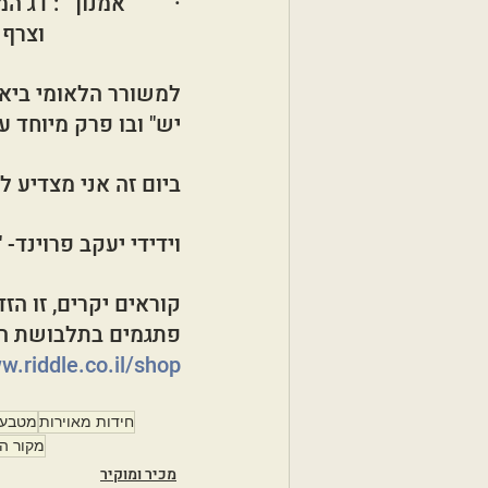
·         אמנון   : 
                         וצרף  תכונת האימא לדג.
למשורר הלאומי ביאל
יש" ובו פרק מיוחד ע
ביום זה אני מצדיע 
וידידי יעקב פרוינד-
קוראים יקרים, זו ה
פתגמים בתלבושת החידה הרא
.riddle.co.il/shop
חידות מאוירות
מטבעו
מקור ה
מכיר ומוקיר