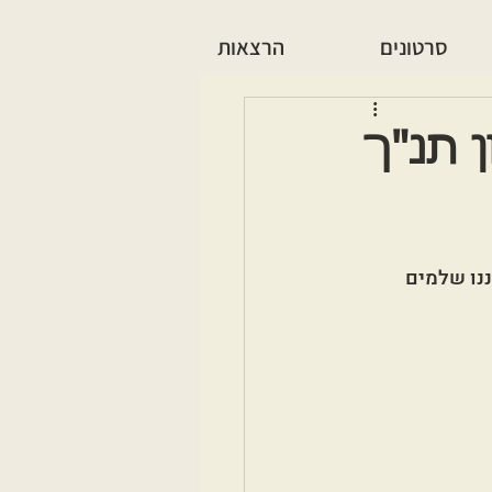
סרטונים
הרצאות
ן תנ"ך
נו שלמים 