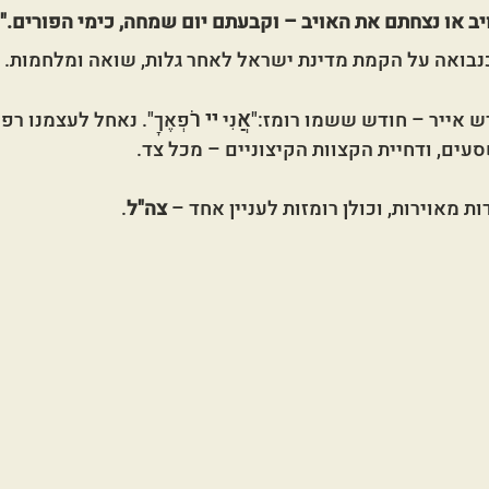
 או נצחתם את האויב – וקבעתם יום שמחה, כימי הפורים."
נבואה על הקמת מדינת ישראל לאחר גלות, שואה ומלחמות.
אֲ
יי
רֹ
 אייר – חודש ששמו רומז:"
נִי 
פְאֶךָ". נאחל לעצמנו ר
סעים, ודחיית הקצוות הקיצוניים – מכל צד.
ת מאוירות, וכולן רומזות לעניין אחד – 
צה"ל
.