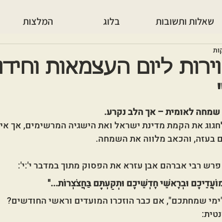
שאלות ותשובות
בלוג
המלצות
ירות ליום העצמאות וחידו
 שמחה לאומית – אך הלב נקרע.
גוג את הקמת מדינת ישראל ואת הישגיה המרשימים, אך אינ
פרש רבי אברהם אבן עזרא את הפסוק מתוך במדבר י':י':
וֹעֲדֵיכֶם וּבְרָאשֵׁי חָדְשֵׁיכֶם וּתְקַעְתֶּם בַּחֲצֹצְרוֹת..."
ימי שמחתכם", אם כבר הוזכרו המועדים וראשי החודשים?
טית: