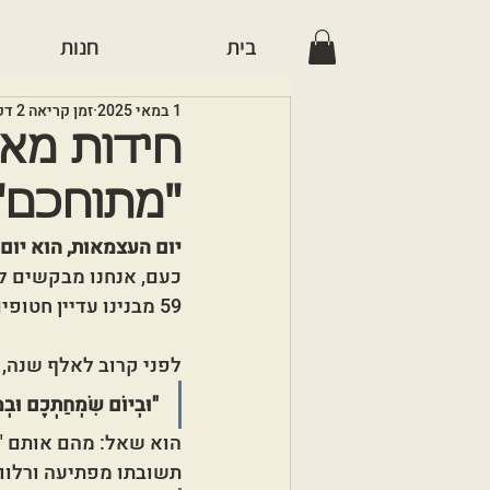
בית
חנות
1 במאי 2025
זמן קריאה 2 דקות
חידות מאו
"מתוחכם"
יום העצמאות, הוא יום
כעם, אנחנו מבקשים לח
59 מבנינו עדיין חטופים בעזה, והכאב מלווה את השמחה.
לפני קרוב לאלף שנה, 
"וּבְיוֹם שִׂמְחַתְכֶם וּבְמ
הוא שאל: מהם אותם "
תשובתו מפתיעה ורלוונ