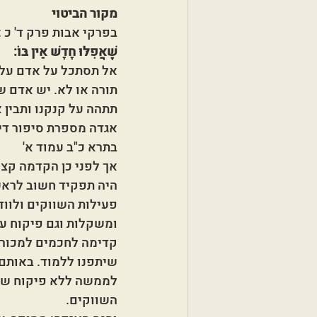
מקור הביטוי 
בפרקי אבות פרק ד' כ : 
שֶׁאֲפִלּוּ חָדָשׁ אֵין בּוֹ:
אל תסתכל על אדם על פ
תורה או לא. יש אדם שה
תתהה על קנקנו ותבין א
אגדה מספרת סיפור די
בתרא כ"ב עמוד א'
אך לפני כן הקדמה קצר
היה תפקיד חשוב לראש
פעילות השווקים ולווד
ומשקלות וגם פיקוח על 
קדימה לחכמים למכור 
שיתפנו ללמוד. באותם ז
לממשה ללא פיקוח של 
השווקים. 