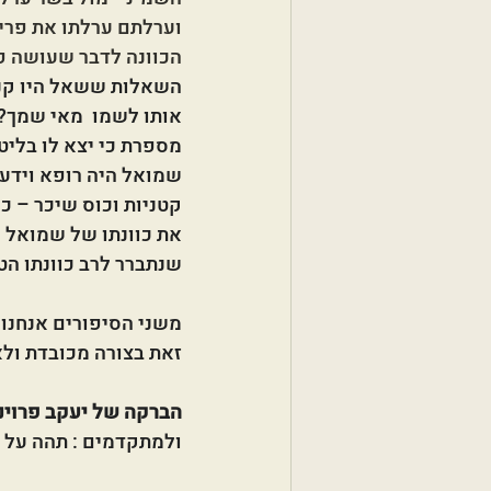
וערלתם ערלתו את פריו
הכוונה לדבר שעושה פר
השאלות ששאל היו קנטר
אותו לשמו  מאי שמך? -
מספרת כי יצא לו בליטה 
שמואל היה רופא וידע כ
קטניות וכוס שיכר – כ
את כוונתו של שמואל כ
שנתברר לרב כוונתו ה
משני הסיפורים אנחנו 
זאת בצורה מכובדת ולא 
הברקה של יעקב פרוינ
ולמתקדמים : תהה על משמעות