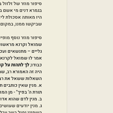
סיפור מוזר של זלזול 
בגמרא דנים מי אשם במ
היו מאותה אסכולת לימ
שביקשו ממנו, במקום ל
סיפור מוזר נוסף מופ
שמואל וקרנא מראשוני
גליים – מתנשאים ועכו
אמר לו שמואל לקרנא: 
כבודו; 
לך לתהות על קנ
היה זה האמורא 
רב
, שה
השאלות ששאל את רב ה
א. מנין שאין כותבים ת
תורת ה' בפיך" - מן המו
ב. מנין לדם שהוא אדום
ג.
 מנין יודעים שעושים 
השמיני ימול בשר ערלתו