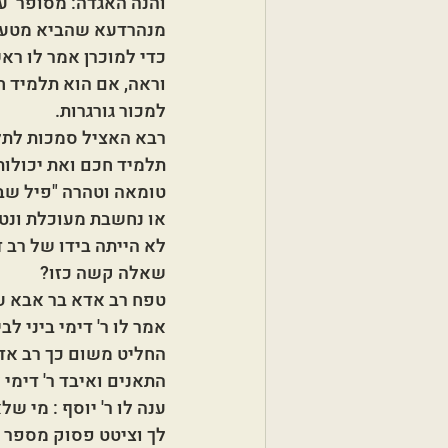
והנה האגדה: מסופר  על
מנהרדעא שהביא מטען 
כדי למוכרן אמר לו רא
וראה, אם הוא תלמיד חכ
למכור גורגרות.
רבא האציל סמכות לתלמ
תלמיד חכם ואת יכולות
טומאה וטהרה "פיל שב
או נחשבת מעוכלת ונטה
לא הייתה בידו של רב 
שאלה קשה כזו? 
טפח רב אדא בר אבא על
אמר לו ר' דימי ביני לב
החליט משום כך רב אדא
התאנים ואיבד ר' דימי א
ענה לו ר' יוסף : מי 
לך וציטט פסוק מספר ע