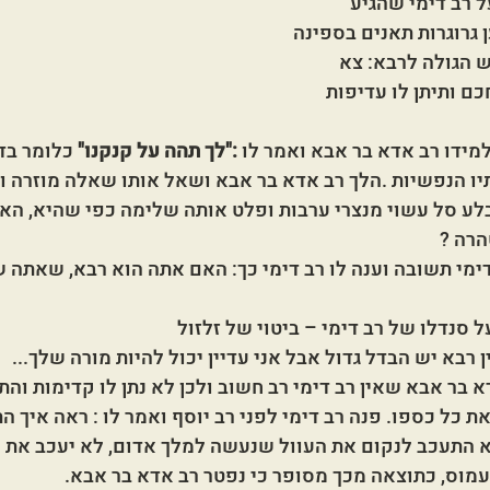
 רב דימי שהגיע 
גרוגרות תאנים בספינה 
ש הגולה לרבא: צא 
ם ותיתן לו עדיפות 
ידו רב אדא בר אבא ואמר לו 
:"לך תהה על קנקנו"
 כלומר בד
יו הנפשיות .הלך רב אדא בר אבא ושאל אותו שאלה מוזרה 
לע סל עשוי מנצרי ערבות ופלט אותה שלימה כפי שהיא, הא
רה ? 
דימי תשובה וענה לו רב דימי כך: האם אתה הוא רבא, שאתה ש
 סנדלו של רב דימי – ביטוי של זלזול
ין רבא יש הבדל גדול אבל אני עדיין יכול להיות מורה שלך...
 בר אבא שאין רב דימי רב חשוב ולכן לא נתן לו קדימות והת
ת כל כספו. פנה רב דימי לפני רב יוסף ואמר לו : ראה איך הת
שלא התעכב לנקום את העוול שנעשה למלך אדום, לא יעכב את 
מוס, כתוצאה מכך מסופר כי נפטר רב אדא בר אבא.