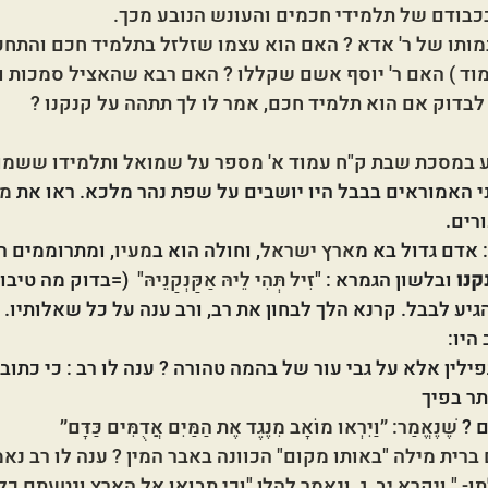
בכבודם של תלמידי חכמים והעונש הנובע מכך.
ותו של ר' אדא ? האם הוא עצמו שזלזל בתלמיד חכם והתחכם
וד ) האם ר' יוסף אשם שקללו ? האם רבא שהאציל סמכות ו
בדוק אם הוא תלמיד חכם, אמר לו לך תתהה על קנקנו ? 
יע במסכת שבת ק"ח עמוד א' מספר על שמואל ותלמידו ששמו
 האמוראים בבבל היו יושבים על שפת נהר מלכא. ראו את 
מי
רים. 
אדם גדול בא מ
ארץ ישראל
, וחולה הוא ב
מעיו
, ומתרוממים 
קנו
 ובלשון הגמרא : "
זִיל תְּהִי לֵיהּ אַקַּנְקַנֵּיהּ"  
(=בדוק מה טיבו)
גיע לבבל. קרנא הלך לבחון את רב, ורב ענה על כל שאלותיו. 
יו: 
פילין אלא על גבי עור של בהמה טהורה ? ענה לו רב : כי כתוב 
תר בפיך
 ? 
שֶׁנֶּאֱמַר: ״וַיִּרְאוּ מוֹאָב מִנֶּגֶד אֶת הַמַּיִם אֲדֻמִּים כַּדָּם״
ברית מילה "באותו מקום" הכוונה באבר המין ? ענה לו רב נאמר
- " ויקרא יב, ג, ונאמר להלן "וכי תבואו אל הארץ ונטעתם כל