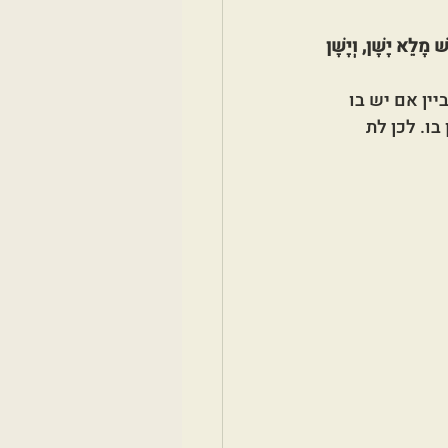
שׁ מָלֵא יָשָׁן, וְיָשָׁן 
ין אם יש בו 
ו. לכן לת 