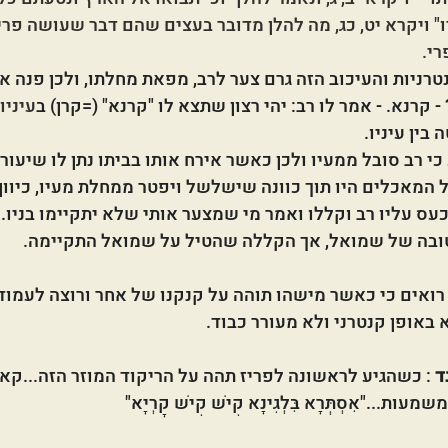
" ויקרא יט, כג, מה להלן מדובר בעצים שהם דבר שעושה פרי 
י.
ניות והעיכוב הזה גרם צער לרב, מפאת מחלתו, ולכן פנה א
 קרנא. - אמר לו רב: יהי רצון שתצא לו "קרנא" (=קרן) ב
עיניו
בין עיניו.
י רב סובל ממעיו ולכן כאשר אירח אותו בביתו נתן לו שיעורים
ל המאכלים היו תוך כוונה שישלשל ויפטר ממחלת מעיו, כיוון
עס עליו רב וקללו ואמר מי שמצער אותי שלא יתקיימו בניו. 
טובה של שמואל, אך הקללה שהטיל על שמואל התקיימה. 
רואים כי כאשר מישהו תוהה על קנקנו של אחר ורוצה לעמוד 
באופן קנטרני ולא מעורר כבוד. 
ד
 : כשהגיע לראשונה לפריז תהה על הריקוד המוזר הזה...קאן
..."אִסְתְּרָא בִּלְגִינָא קִישׁ קִישׁ קָרְיָא" 