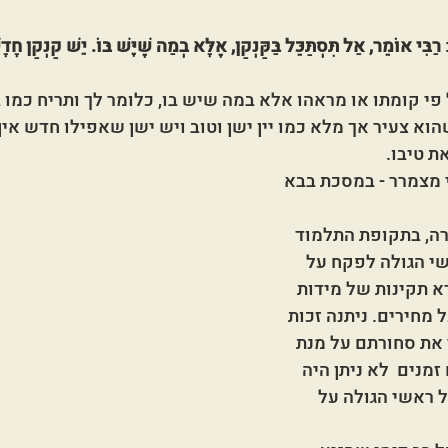
רַבִּי אוֹמֵר, אַל תִּסְתַּכֵּל בַּקַּנְקַן, אֶלָּא בְמַה שֶּׁיֶּשׁ בּוֹ. יֵשׁ קַנְקַן חָדָ
י קומתו או מראהו אלא במה שיש בו, כלומר לך ותריח כמו בי
וא צעיר אך מלא כמו יין ישן וטוב ויש ישן שאפילו חדש אין ב
ת טיבו.
 מצמרר - במסכת בבא 
ה, בתקופת התלמוד 
י הגולה לפקח על 
א תקינות של מידות 
מחירים. ניתנה זכות 
את סחורתם על מנת 
מנים  לא ניתן היה 
ראשי הגולה על 