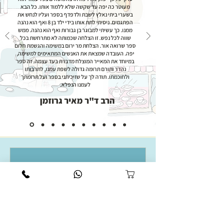
מעוטר כה יפה עד שקשה שלא ללמוד אותו. כל הבא
בשערי ביתי נאלץ לשבת ולדפדף בספר ועליו לנחש את
הפתגמים. ניסיתי לתת אותו בידי ילד בן 8 ואף הוא נהנה
ממנו. כך עשיתי למבוגר בן גבורות ואף הוא נהנה. ממש
שווה לכל נפש. זו הצלחה שכמותה לא מתרחשת בכל
ספר שרואה אור. הצלחת מר ירום במשימה והגשמת חלום
יפה. העובדה שמצאת את האנשים המתאימים למשימה,
במיוחד את המאייר המוצלח מדברת בעד עצמה. זה ספר
נהדר ותורם תרומה גדולה לשפת עמנו, לתרבותו
ולחוכמתו. תודה לך על שזיכיתני בספר ועל תרומתך
לעמנו הנפלא.
הרב ד"ר מאיר גרוזמן